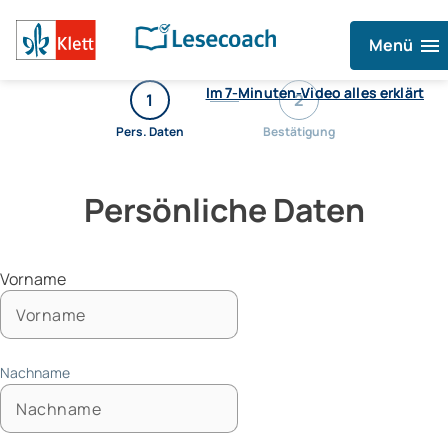
menu
Menü
Im 7-Minuten-Video alles erklärt
Im 7-Minuten-Video alles erklärt
1
2
Pers. Daten
Bestätigung
Persönliche Daten
Vorname
Nachname